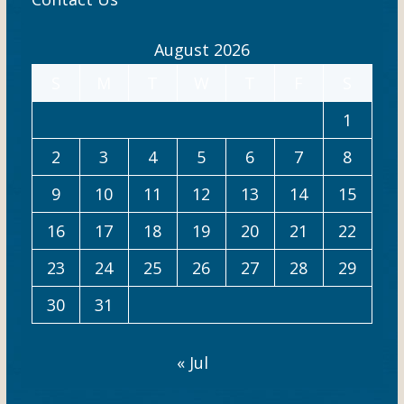
t
August 2026
i
S
M
T
W
T
F
S
o
n
1
2
3
4
5
6
7
8
9
10
11
12
13
14
15
16
17
18
19
20
21
22
23
24
25
26
27
28
29
30
31
« Jul