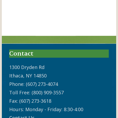
a
n
e
t
d
n
i
V
t
o
i
s
n
e
w
Contact
s
N
1300 Dryden Rd
Ithaca, NY 14850
a
Phone: (607) 273-4074
v
Toll Free: (800) 909-3557
i
Fax: (607) 273-3618
g
Hours: Monday - Friday: 8:30-4:00
a
Contact Us